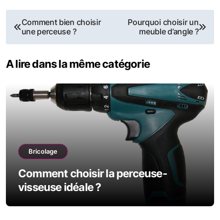
Navigation
Comment bien choisir
Pourquoi choisir un
une perceuse ?
meuble d’angle ?
de
l’article
A lire dans la même catégorie
Bricolage
Comment choisir la perceuse-
visseuse idéale ?