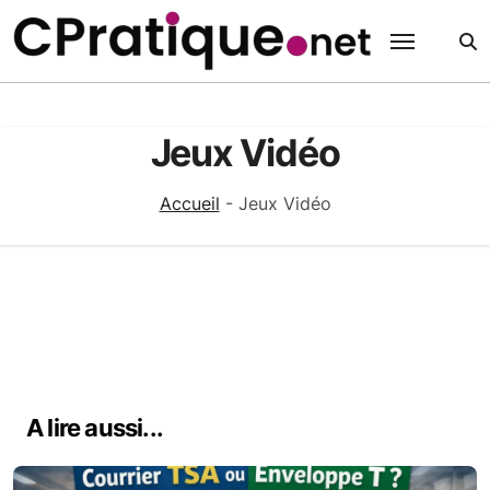
Passer
au
contenu
Jeux Vidéo
Accueil
-
Jeux Vidéo
A lire aussi...