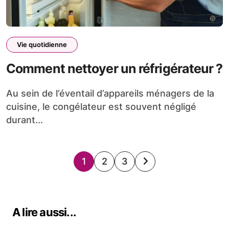
Vie quotidienne
Comment nettoyer un réfrigérateur ?
Au sein de l’éventail d’appareils ménagers de la
cuisine, le congélateur est souvent négligé
durant...
Pagination
1
2
3
des
publications
A lire aussi...