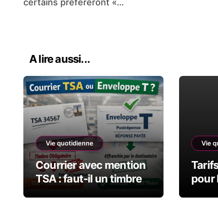
certains préféreront «…
A lire aussi...
Vie quotidienne
Vie q
Courrier avec mention
Tarif
TSA : faut-il un timbre
pour 
ou non ?
Métro