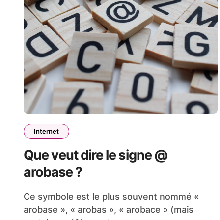
Internet
Que veut dire le signe @
arobase ?
Ce symbole est le plus souvent nommé «
arobase », « arobas », « arobace » (mais