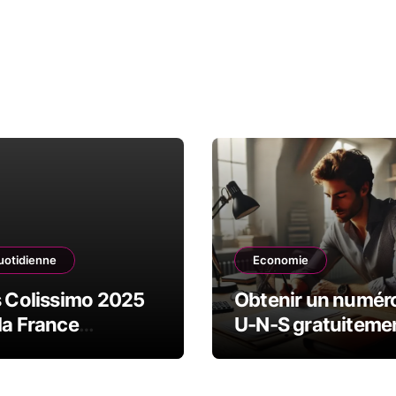
uotidienne
Economie
s Colissimo 2025
Obtenir un numér
la France
U-N-S gratuiteme
politaine