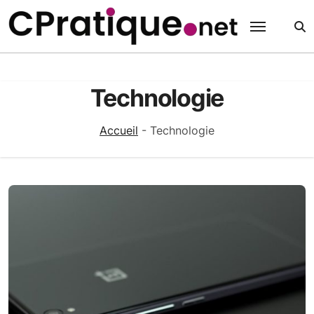
Passer
au
contenu
Technologie
Accueil
-
Technologie