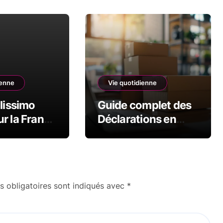
ienne
Vie quotidienne
olissimo
Guide complet des
r la France
Déclarations en
itaine
Douane CN22 et
CN23 pour vos
envois
internationaux
 obligatoires sont indiqués avec
*