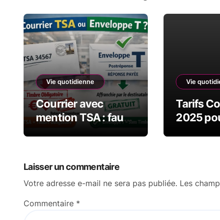
Vie quotidienne
Vie quotid
Courrier avec
Tarifs C
mention TSA : faut-
2025 pou
il un timbre ou non ?
Métropol
Laisser un commentaire
Votre adresse e-mail ne sera pas publiée.
Les champs
Commentaire
*