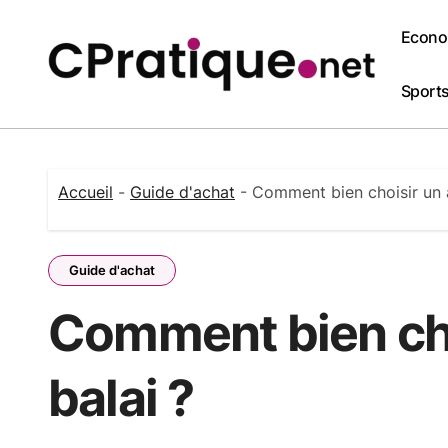
Passer
au
Econo
contenu
Sports 
Accueil
-
Guide d'achat
-
Comment bien choisir un a
Guide d'achat
Comment bien cho
balai ?